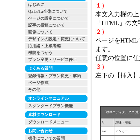
１）
はじめに
QaLuTa全体について
本文入力欄の上
ページの設定について
「HTML」の
記事の投稿について
２）
画像について
デザインの設定・変更について
ページをHTM
応用編・上級者編
ます。
機能をつかう
任意の位置に任
プラン変更・サービス停止
３）
よくある質問
左下の【挿入】
登録情報・プラン変更・解約
ページ作成
その他
オンラインマニュアル
スタンダードプラン機能
「標準エディタ」タグ 対
素材ダウンロード
ダウンロードメニュー
A
意味・用途
お問い合わせ
<a>
アンカー
操作についての質問