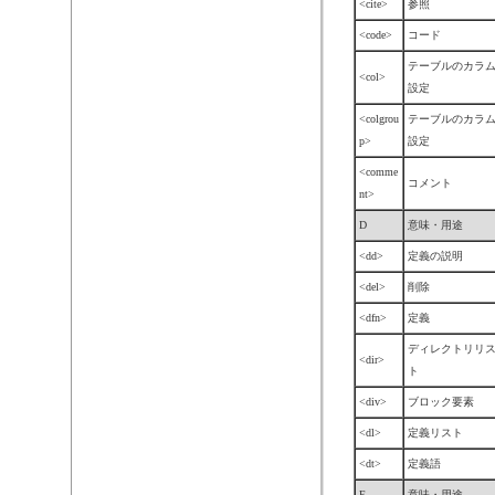
<cite>
参照
<code>
コード
テーブルのカラ
<col>
設定
<colgrou
テーブルのカラ
p>
設定
<comme
コメント
nt>
D
意味・用途
<dd>
定義の説明
<del>
削除
<dfn>
定義
ディレクトリリ
<dir>
ト
<div>
ブロック要素
<dl>
定義リスト
<dt>
定義語
E
意味・用途