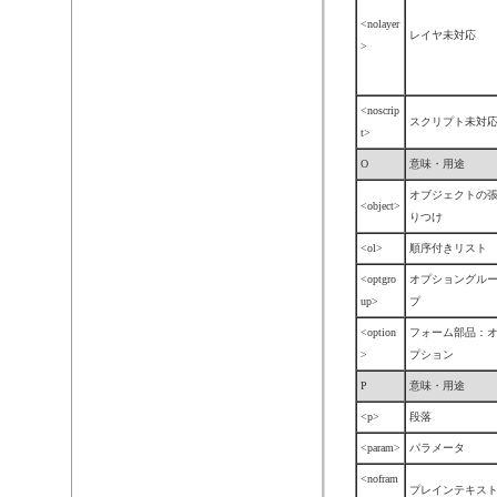
<nolayer
レイヤ未対応
>
<noscrip
スクリプト未対
t>
O
意味・用途
オブジェクトの
<object>
りつけ
<ol>
順序付きリスト
<optgro
オプショングル
up>
プ
<option
フォーム部品：
>
プション
P
意味・用途
<p>
段落
<param>
パラメータ
<nofram
プレインテキス