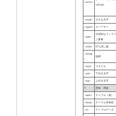
<server>
vaScript
<small>
小さな文字
<spacer>
スペーサー
汎用的なインラ
<span>
ン要素
<strike>
打ち消し線
<strong
強調
>
<style>
スタイル
<sub>
下付き文字
<sup>
上付き文字
T
意味・用途
<table>
テーブル（表）
<tbody>
テーブル本体部
<td>
テーブルデータ