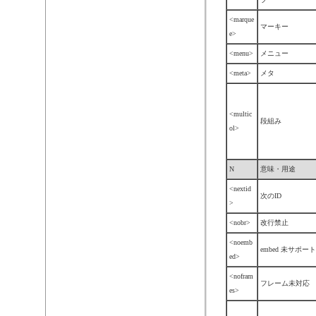
<marque
マーキー
e>
<menu>
メニュー
<meta>
メタ
<multic
段組み
ol>
N
意味・用途
<nextid
次のID
>
<nobr>
改行禁止
<noemb
embed 未サポート
ed>
<nofram
フレーム未対応
es>