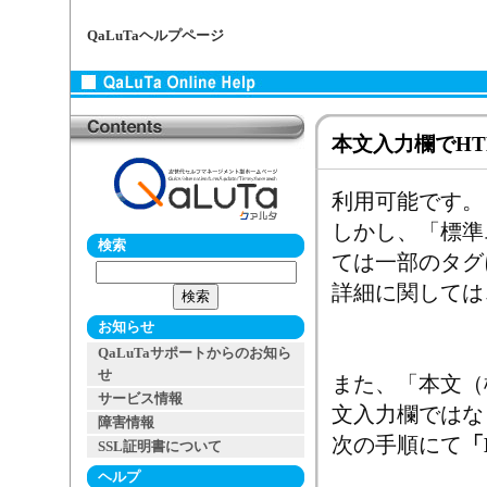
QaLuTaヘルプページ
本文入力欄でH
利用可能です。
しかし、「標準
検索
ては一部のタグ
詳細に関しては
お知らせ
QaLuTaサポートからのお知ら
せ
また、「本文（
サービス情報
文入力欄ではな
障害情報
次の手順にて
「
SSL証明書について
ヘルプ