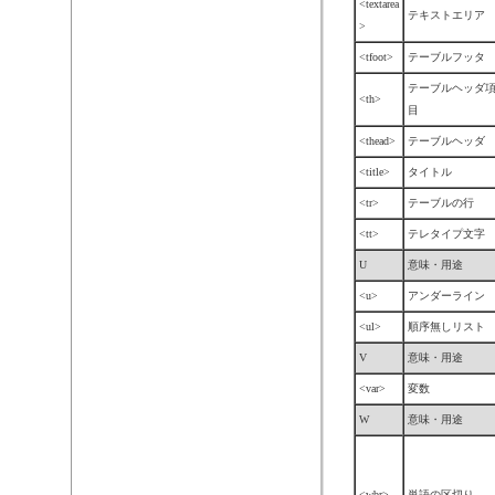
<textarea
テキストエリア
>
<tfoot>
テーブルフッタ
テーブルヘッダ
<th>
目
<thead>
テーブルヘッダ
<title>
タイトル
<tr>
テーブルの行
<tt>
テレタイプ文字
U
意味・用途
<u>
アンダーライン
<ul>
順序無しリスト
V
意味・用途
<var>
変数
W
意味・用途
<wbr>
単語の区切り