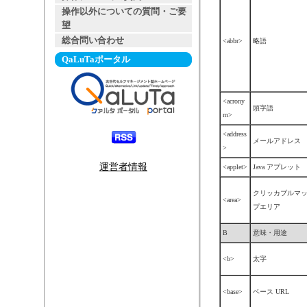
操作以外についての質問・ご要
望
総合問い合わせ
<abbr>
略語
QaLuTaポータル
<acrony
頭字語
m>
<address
メールアドレス
>
運営者情報
<applet>
Java アプレット
クリッカブルマ
<area>
プエリア
B
意味・用途
<b>
太字
<base>
ベース URL