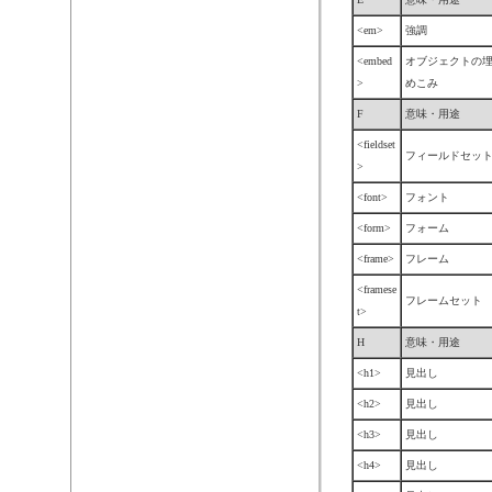
<em>
強調
<embed
オブジェクトの
>
めこみ
F
意味・用途
<fieldset
フィールドセッ
>
<font>
フォント
<form>
フォーム
<frame>
フレーム
<framese
フレームセット
t>
H
意味・用途
<h1>
見出し
<h2>
見出し
<h3>
見出し
<h4>
見出し