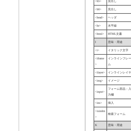
<h5>
見出し
<h6>
見出し
<head>
ヘッダ
<hr>
水平線
<html>
HTML文書
I
意味・用途
<i>
イタリック文字
<iframe
インラインフレ
>
ム
<ilayer>
インラインレイ
<img>
イメージ
フォーム部品：
<input>
力欄
<ins>
挿入
<isindex
検索フォーム
>
K
意味・用途