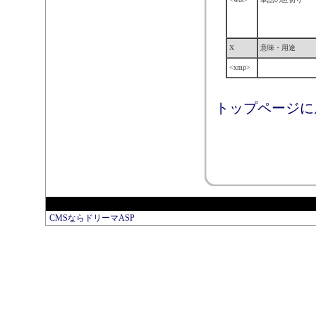
X
意味・用途
<xmp>
トップページに
CMSならドリーマASP