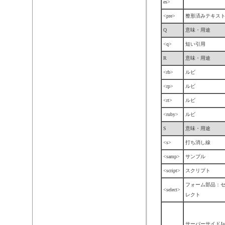
es>
<pre>
整形済みテキス
Q
意味・用途
<q>
短い引用
R
意味・用途
<rb>
ルビ
<rp>
ルビ
<rt>
ルビ
<ruby>
ルビ
S
意味・用途
<s>
打ち消し線
<samp>
サンプル
<script>
スクリプト
フォーム部品：
<select>
レクト
サーバーサイドJa