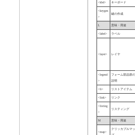
<kbd>
キーボード
<keygen
鍵の作成
>
L
意味・用途
<label>
ラベル
<layer>
レイヤ
<legend
フォーム部品群
>
説明
<li>
リストアイテム
<link>
リンク
<listing
リスティング
>
M
意味・用途
クリッカブルマ
<map>
プ