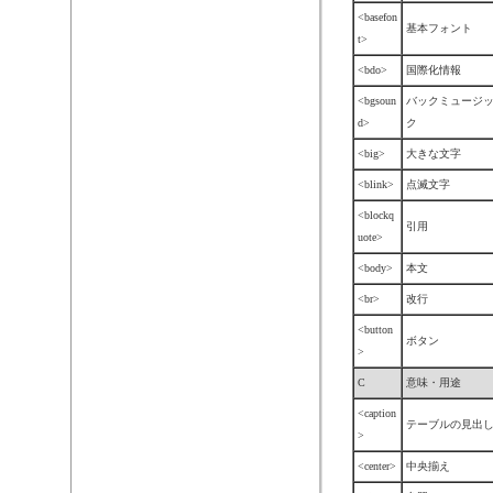
<basefon
基本フォント
t>
<bdo>
国際化情報
<bgsoun
バックミュージ
d>
ク
<big>
大きな文字
<blink>
点滅文字
<blockq
引用
uote>
<body>
本文
<br>
改行
<button
ボタン
>
C
意味・用途
<caption
テーブルの見出
>
<center>
中央揃え