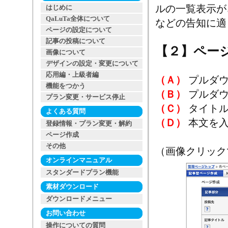
ルの一覧表示が
はじめに
QaLuTa全体について
などの告知に適
ページの設定について
記事の投稿について
【２】ペー
画像について
デザインの設定・変更について
応用編・上級者編
（Ａ）
プルダウ
機能をつかう
（Ｂ）
プルダウ
プラン変更・サービス停止
（Ｃ）
タイトル
よくある質問
（Ｄ）
本文を入
登録情報・プラン変更・解約
ページ作成
その他
（画像クリック
オンラインマニュアル
スタンダードプラン機能
素材ダウンロード
ダウンロードメニュー
お問い合わせ
操作についての質問