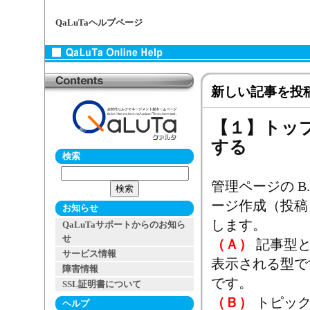
QaLuTaヘルプページ
新しい記事を投
【１】トッ
する
検索
管理ページの B.
ージ作成（投稿
お知らせ
します。
QaLuTaサポートからのお知ら
せ
（Ａ）
記事型と
サービス情報
表示される型で
障害情報
です。
SSL証明書について
（Ｂ）
トピック
ヘルプ